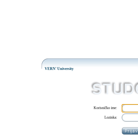
VERN' University
Korisničko ime:
Lozinka: